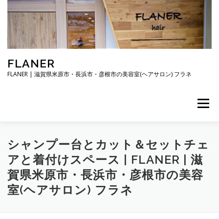
コ
ン
テ
ン
ツ
へ
FLANER
ス
キ
FLANER | 滋賀県米原市・長浜市・彦根市の美容室(ヘアサロン) フラネ
ッ
プ
メニュー
TOP
メニュー・料金
スタイリスト
シャンプー台とカット＆セットチェ
アと着付けスペース | FLANER | 滋
賀県米原市・長浜市・彦根市の美容
ご予約・お問合せ
お知らせ
アクセス・駐車場
室(ヘアサロン) フラネ
店舗概要・営業時間