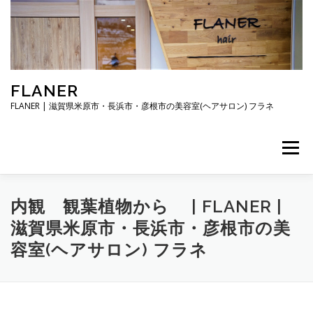
コ
ン
テ
ン
ツ
へ
FLANER
ス
キ
FLANER | 滋賀県米原市・長浜市・彦根市の美容室(ヘアサロン) フラネ
ッ
プ
メニュー
TOP
メニュー・料金
スタイリスト
内観 観葉植物から | FLANER |
滋賀県米原市・長浜市・彦根市の美
容室(ヘアサロン) フラネ
ご予約・お問合せ
お知らせ
アクセス・駐車場
店舗概要・営業時間