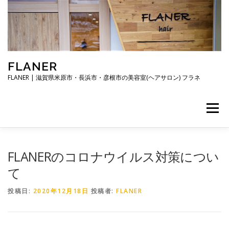
コ
ン
テ
ン
ツ
へ
FLANER
ス
キ
FLANER | 滋賀県米原市・長浜市・彦根市の美容室(ヘアサロン) フラネ
ッ
プ
メニュー
TOP
メニュー・料金
スタイリスト
FLANERのコロナウイルス対策につい
て
ご予約・お問合せ
お知らせ
アクセス・駐車場
投稿日:
2020年12月18日
投稿者:
FLANER
店舗概要・営業時間