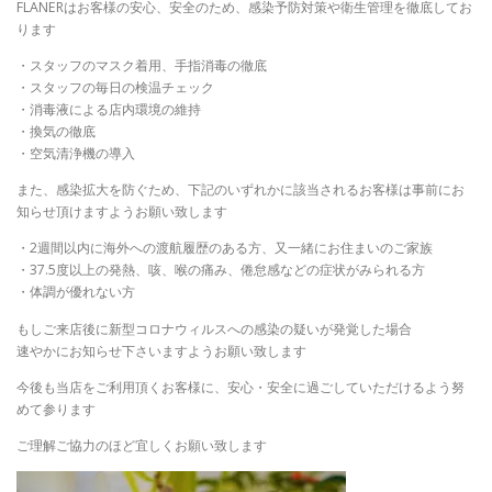
FLANERはお客様の安心、安全のため、感染予防対策や衛生管理を徹底してお
ります
・スタッフのマスク着用、手指消毒の徹底
・スタッフの毎日の検温チェック
・消毒液による店内環境の維持
・換気の徹底
・空気清浄機の導入
また、感染拡大を防ぐため、下記のいずれかに該当されるお客様は事前にお
知らせ頂けますようお願い致します
・2週間以内に海外への渡航履歴のある方、又一緒にお住まいのご家族
・37.5度以上の発熱、咳、喉の痛み、倦怠感などの症状がみられる方
・体調が優れない方
もしご来店後に新型コロナウィルスへの感染の疑いが発覚した場合
速やかにお知らせ下さいますようお願い致します
今後も当店をご利用頂くお客様に、安心・安全に過ごしていただけるよう努
めて参ります
ご理解ご協力のほど宜しくお願い致します