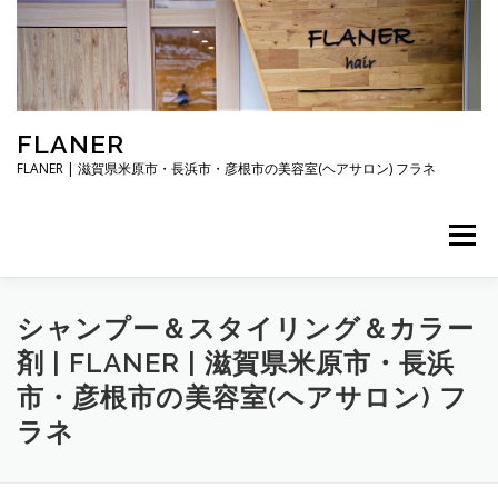
コ
ン
テ
ン
ツ
へ
FLANER
ス
キ
FLANER | 滋賀県米原市・長浜市・彦根市の美容室(ヘアサロン) フラネ
ッ
プ
メニュー
TOP
メニュー・料金
スタイリスト
シャンプー＆スタイリング＆カラー
剤 | FLANER | 滋賀県米原市・長浜
市・彦根市の美容室(ヘアサロン) フ
ご予約・お問合せ
お知らせ
アクセス・駐車場
ラネ
店舗概要・営業時間