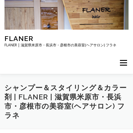
コ
ン
テ
ン
ツ
へ
FLANER
ス
キ
FLANER | 滋賀県米原市・長浜市・彦根市の美容室(ヘアサロン) フラネ
ッ
プ
メニュー
TOP
メニュー・料金
スタイリスト
シャンプー＆スタイリング＆カラー
剤 | FLANER | 滋賀県米原市・長浜
市・彦根市の美容室(ヘアサロン) フ
ご予約・お問合せ
お知らせ
アクセス・駐車場
ラネ
店舗概要・営業時間